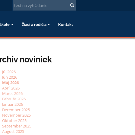
škole
Žiaci a rodičia
Kontakt
rchív noviniek
Júl 2026
Jún 2026
Máj 2026
Apríl 2026
Marec 2026
Február 2026
Január 2026
December 2025
November 2025
Október 2025
September 2025
August 2025