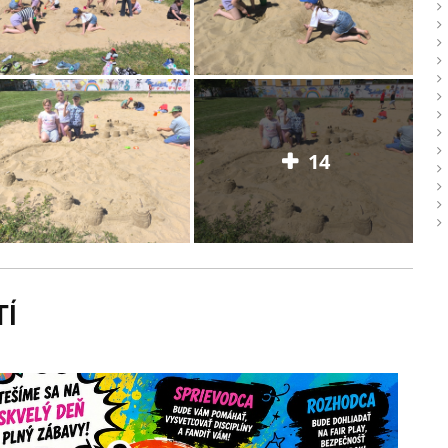
14
TÍ