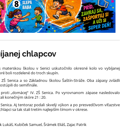
íjanej chlapcov
s materskou školou v Senici uskutočnilo okresné kolo vo vybíjanej
oré boli rozdelené do troch skupín.
II. ZŠ Senica a so Základnou školou Šaštín-Stráže. Oba zápasy zvládli
stúpili do semifinále.
e proti „domácej“ IV. ZŠ Senica. Po vyrovnanom zápase nasledovalo
rali konečným skóre 21 : 20.
 ZŠ Senica. Aj tentoraz podali skvelý výkon a po presvedčivom víťazstve
chlapci sa tak stali tretím najlepším tímom v okrese.
ík Lukáš, Kubíček Samuel, Šrámek Eliáš, Zajac Patrik