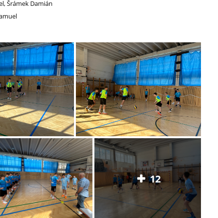
muel, Šrámek Damián
Samuel
12