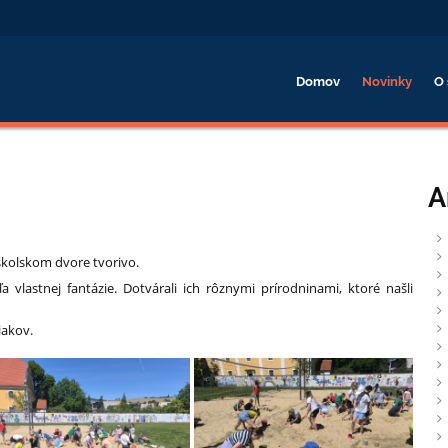
Domov
Novinky
O 
A
 školskom dvore tvorivo.
 vlastnej fantázie. Dotvárali ich rôznymi prírodninami, ktoré našli
iakov.