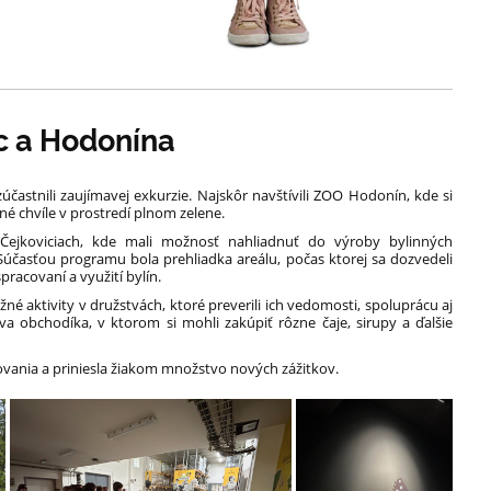
íc a Hodonína
a zúčastnili zaujímavej exkurzie. Najskôr navštívili ZOO Hodonín, kde si
emné chvíle v prostredí plnom zelene.
Čejkoviciach, kde mali možnosť nahliadnuť do výroby bylinných
 Súčasťou programu bola prehliadka areálu, počas ktorej sa dozvedeli
racovaní a využití bylín.
žné aktivity v družstvách, ktoré preverili ich vedomosti, spoluprácu aj
va obchodíka, v ktorom si mohli zakúpiť rôzne čaje, sirupy a ďalšie
vania a priniesla žiakom množstvo nových zážitkov.