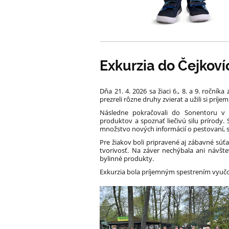
Exkurzia do Čejkov
Dňa 21. 4. 2026 sa žiaci 6., 8. a 9. ročník
prezreli rôzne druhy zvierat a užili si príj
Následne pokračovali do Sonentoru v 
produktov a spoznať liečivú silu prírody.
množstvo nových informácií o pestovaní, sp
Pre žiakov boli pripravené aj zábavné súťa
tvorivosť. Na záver nechýbala ani návšte
bylinné produkty.
Exkurzia bola príjemným spestrením vyučo