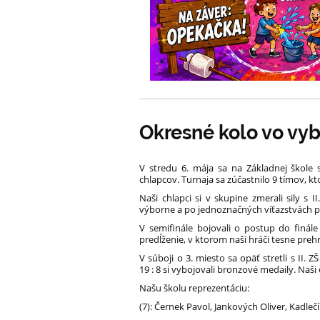
Okresné kolo vo vyb
V stredu 6. mája sa na Základnej škole 
chlapcov. Turnaja sa zúčastnilo 9 tímov, kt
Naši chlapci si v skupine zmerali sily s 
výborne a po jednoznačných víťazstvách po
V semifinále bojovali o postup do finál
predĺženie, v ktorom naši hráči tesne preh
V súboji o 3. miesto sa opäť stretli s II.
19 : 8 si vybojovali bronzové medaily. Naši 
Našu školu reprezentáciu:
(7): Černek Pavol, Jankových Oliver, Kadleč