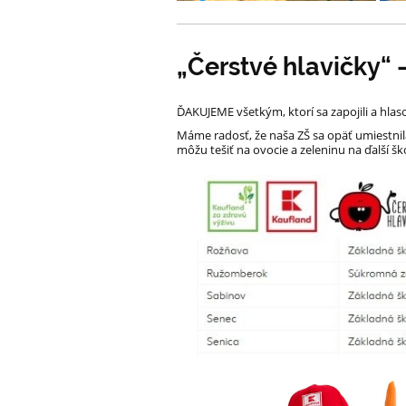
„Čerstvé hlavičky“
ĎAKUJEME všetkým, ktorí sa zapojili a hlas
Máme radosť, že naša ZŠ sa opäť umiestnil
môžu tešiť na ovocie a zeleninu na ďalší š