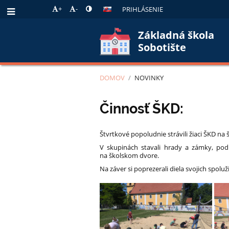
+
-
PRIHLÁSENIE
Základná škola
Sobotište
DOMOV
/
NOVINKY
Novinky
Činnosť ŠKD:
Štvrtkové popoludnie strávili žiaci ŠKD na
V skupinách stavali hrady a zámky, podľa
na školskom dvore.
Na záver si poprezerali diela svojich spoluž