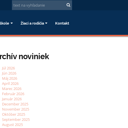
škole
Žiaci a rodičia
Kontakt
rchív noviniek
Júl 2026
Jún 2026
Máj 2026
Apríl 2026
Marec 2026
Február 2026
Január 2026
December 2025
November 2025
Október 2025
September 2025
August 2025