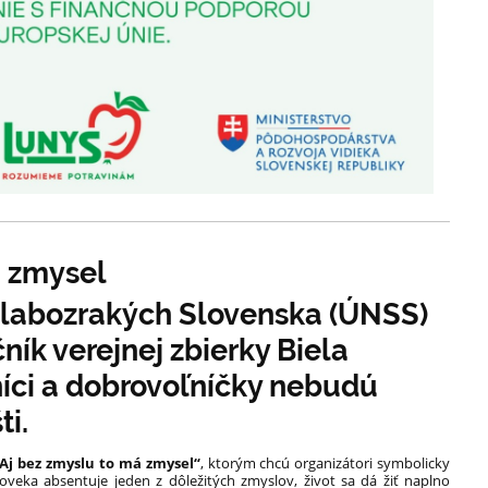
á zmysel
 slabozrakých Slovenska (ÚNSS)
čník verejnej zbierky Biela
níci a dobrovoľníčky nebudú
ti.
Aj bez zmyslu to má zmysel“
, ktorým chcú organizátori symbolicky
loveka absentuje jeden z dôležitých zmyslov, život sa dá žiť naplno