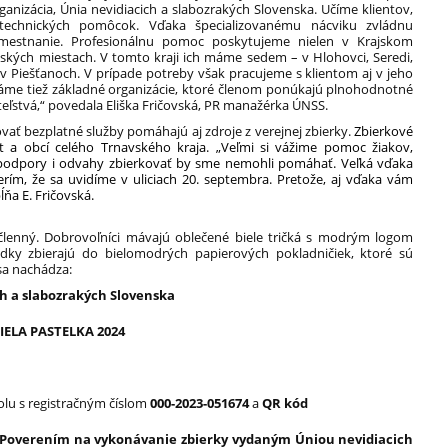
ganizácia, Únia nevidiacich a slabozrakých Slovenska. Učíme klientov,
echnických pomôcok. Vďaka špecializovanému nácviku zvládnu
amestnanie. Profesionálnu pomoc poskytujeme nielen v Krajskom
nských miestach. V tomto kraji ich máme sedem – v Hlohovci, Seredi,
 a v Piešťanoch. V prípade potreby však pracujeme s klientom aj v jeho
me tiež základné organizácie, ktoré členom ponúkajú plnohodnotné
teľstvá,“ povedala Eliška Fričovská, PR manažérka ÚNSS.
ať bezplatné služby pomáhajú aj zdroje z verejnej zbierky.
Zbierkové
t a obcí celého Trnavského kraja. „Veľmi si vážime pomoc žiakov,
 podpory i odvahy zbierkovať by sme nemohli pomáhať. Veľká vďaka
rím, že sa uvidíme v uliciach 20. septembra. Pretože, aj vďaka vám
ĺňa E. Fričovská.
jčlenný. Dobrovoľníci mávajú oblečené biele tričká s modrým logom
iedky zbierajú do bielomodrých papierových pokladničiek, ktoré sú
sa nachádza:
ch a slabozrakých Slovenska
IELA PASTELKA 2024
polu s registračným číslom
000-2023-051674
a
QR kód
Poverením na vykonávanie zbierky vydaným Úniou nevidiacich