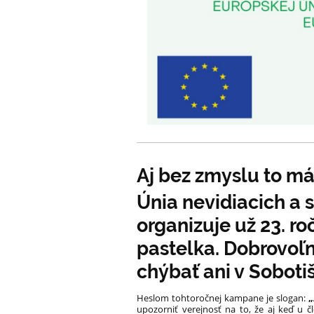
Aj bez zmyslu to m
Únia nevidiacich a
organizuje už 23. ro
pastelka. Dobrovoľ
chýbať ani v Sobotiš
Heslom tohtoročnej kampane je slogan:
„
upozorniť verejnosť na to, že aj keď u č