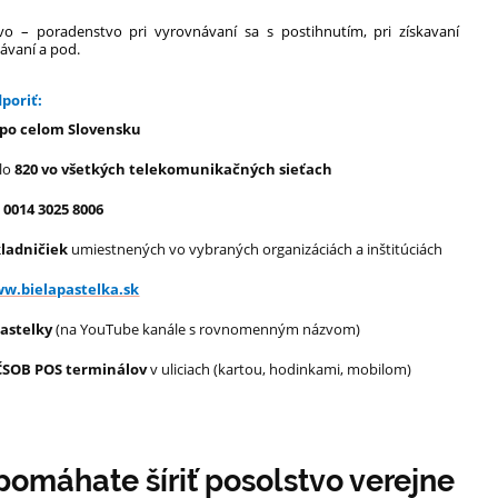
tvo – poradenstvo pri vyrovnávaní sa s postihnutím, pri získavaní
ávaní a pod.
poriť:
cí po celom Slovensku
lo
820 vo všetkých telekomunikačných sieťach
 0014 3025 8006
ladničiek
umiestnených vo vybraných organizáciách a inštitúciách
w.bielapastelka.sk
Pastelky
(na YouTube kanále s rovnomenným názvom)
ČSOB POS terminálov
v uliciach (kartou, hodinkami, mobilom)
omáhate šíriť posolstvo verejne