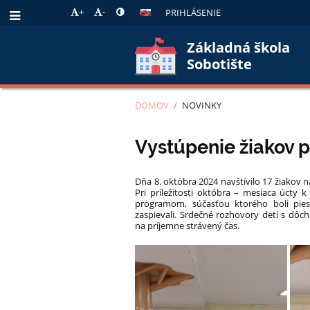
+
-
PRIHLÁSENIE
Základná škola
Sobotište
DOMOV
/
NOVINKY
Novinky
Vystúpenie žiakov p
Dňa 8. októbra 2024 navštívilo 17 žiakov n
Pri príležitosti októbra – mesiaca úcty
programom, súčasťou ktorého boli pies
zaspievali. Srdečné rozhovory detí s dô
na príjemne strávený čas.