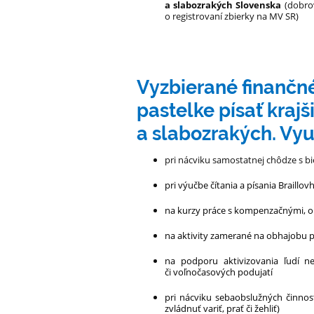
a slabozrakých Slovenska
(dobro
o registrovaní zbierky na MV SR)
Vyzbierané finančné
pastelke písať krajš
a slabozrakých. Vyu
pri nácviku samostatnej chôdze s bi
pri výučbe čítania a písania Braillo
na kurzy práce s kompenzačnými, 
na aktivity zamerané na obhajobu 
na podporu aktivizovania ľudí ne
či voľnočasových podujatí
pri nácviku sebaobslužných činnost
zvládnuť variť, prať či žehliť)