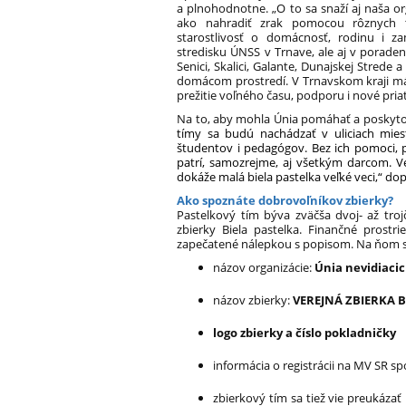
a plnohodnotne. „O to sa snaží aj naša or
ako nahradiť zrak pomocou rôznych t
starostlivosť o domácnosť, rodinu i z
stredisku ÚNSS v Trnave, ale aj v porade
Senici, Skalici, Galante, Dunajskej Strede
domácom prostredí. V Trnavskom kraji má
prežitie voľného času, podporu i nové pria
Na to, aby mohla Únia pomáhať a poskytov
tímy sa budú nachádzať v uliciach mies
študentov i pedagógov. Bez ich pomoci,
patrí, samozrejme, aj všetkým darcom. Ve
dokáže malá biela pastelka veľké veci,“ dop
Ako spoznáte dobrovoľníkov zbierky?
Pastelkový tím býva zväčša dvoj- až tro
zbierky Biela pastelka. Finančné prostr
zapečatené nálepkou s popisom. Na ňom 
názov organizácie:
Únia nevidiaci
názov zbierky:
VEREJNÁ ZBIERKA B
logo zbierky a číslo pokladničky
informácia o registrácii na MV SR s
zbierkový tím sa tiež vie preukázať