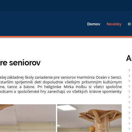
Domov
Novinky
O 
A
re seniorov
ašej základnej školy zariadenie pre seniorov Harmónia Oceán v Senici.
 k starším spríjemnili deti dopoludnie všetkým prítomným kultúrnym
ne, tance a básne. Pri heligónke Mirka Holbu si všetci spoločne
chodcami a spoločenské hry zanechajú vo všetkých krásne spomienky