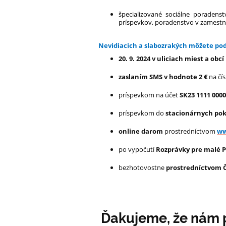
špecializované sociálne poradens
príspevkov, poradenstvo v zamestn
Nevidiacich a slabozrakých môžete pod
20. 9. 2024 v uliciach miest a ob
zaslaním SMS v hodnote 2 €
na čís
príspevkom na účet
SK23 1111 0000
príspevkom do
stacionárnych pok
online darom
prostredníctvom
ww
po vypočutí
Rozprávky pre malé 
bezhotovostne
prostredníctvom 
Ďakujeme, že nám p