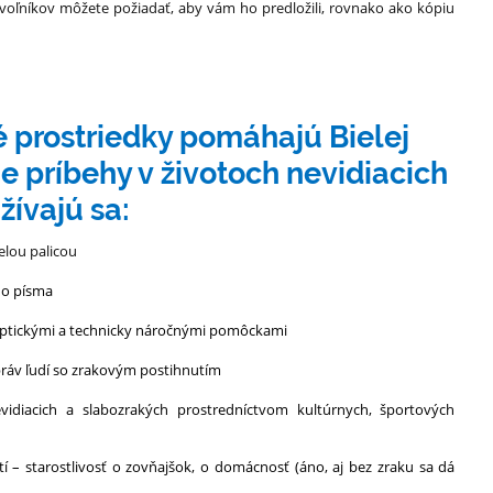
voľníkov môžete požiadať, aby vám ho predložili, rovnako ako kópiu
 prostriedky pomáhajú Bielej
ie príbehy v životoch nevidiacich
žívajú sa:
elou palicou
vho písma
optickými a technicky náročnými pomôckami
práv ľudí so zrakovým postihnutím
vidiacich a slabozrakých prostredníctvom kultúrnych, športových
í – starostlivosť o zovňajšok, o domácnosť (áno, aj bez zraku sa dá