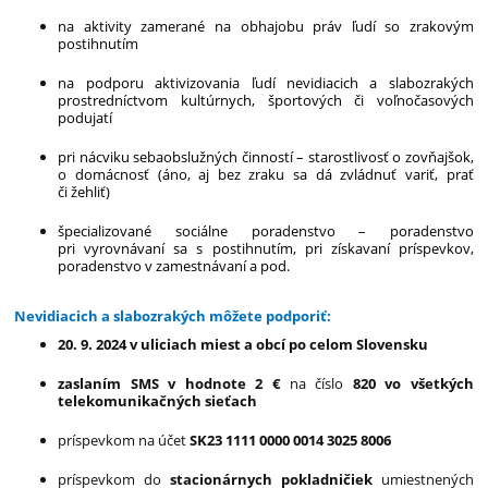
na aktivity zamerané na obhajobu práv ľudí so zrakovým
postihnutím
na podporu aktivizovania ľudí nevidiacich a slabozrakých
prostredníctvom kultúrnych, športových či voľnočasových
podujatí
pri nácviku sebaobslužných činností – starostlivosť o zovňajšok,
o domácnosť (áno, aj bez zraku sa dá zvládnuť variť, prať
či žehliť)
špecializované sociálne poradenstvo – poradenstvo
pri vyrovnávaní sa s postihnutím, pri získavaní príspevkov,
poradenstvo v zamestnávaní a pod.
Nevidiacich a slabozrakých môžete podporiť:
20. 9. 2024 v uliciach miest a obcí po celom Slovensku
zaslaním SMS v hodnote 2 €
na číslo
820 vo všetkých
telekomunikačných sieťach
príspevkom na účet
SK23 1111 0000 0014 3025 8006
príspevkom do
stacionárnych pokladničiek
umiestnených