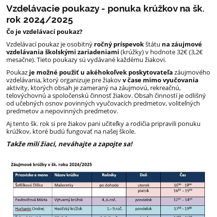
Vzdelávacie poukazy - ponuka krúžkov na šk.
rok 2024/2025
Čo je vzdelávací poukaz?
Vzdelávací poukaz je osobitný
ročný príspevok
štátu
na záujmové
vzdelávania školskými zariadeniami
(krúžky) v hodnote 32€ (3,2€
mesačne). Tieto poukazy sú vydávané každému žiakovi.
Poukaz
je možné použiť u akéhokoľvek poskytovateľa
záujmového
vzdelávania, ktorý organizuje pre žiakov
v čase mimo vyučovania
aktivity, ktorých obsah je zameraný na záujmovú, rekreačnú,
telovýchovnú a spoločenskú činnosť žiakov. Obsah činností je odlišný
od učebných osnov povinných vyučovacích predmetov, voliteľných
predmetov a nepovinných predmetov.
Aj tento šk. rok si pre žiakov pani učiteľky a rodičia pripravili ponuku
krúžkov, ktoré budú fungovať na našej škole.
Takže milí žiaci, neváhajte a zapojte sa!