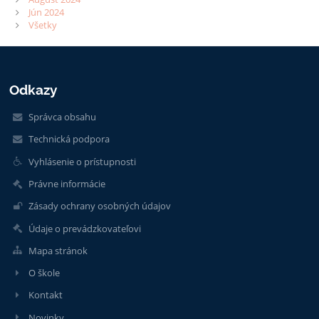
Jún 2024
Všetky
Odkazy
Správca obsahu
Technická podpora
Vyhlásenie o prístupnosti
Právne informácie
Zásady ochrany osobných údajov
Údaje o prevádzkovateľovi
Mapa stránok
O škole
Kontakt
Novinky