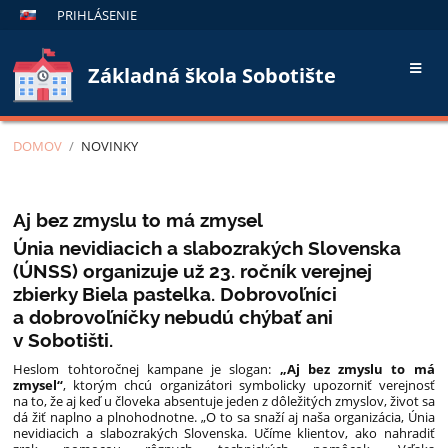
PRIHLÁSENIE
Základná škola Sobotište
DOMOV
/
NOVINKY
Novinky
Aj bez zmyslu to má zmysel
Únia nevidiacich a slabozrakých Slovenska
(ÚNSS) organizuje už 23. ročník verejnej
zbierky Biela pastelka. Dobrovoľníci
a dobrovoľníčky nebudú chýbať ani
v Sobotišti.
Heslom tohtoročnej kampane je slogan:
„Aj bez zmyslu to má
zmysel“
, ktorým chcú organizátori symbolicky upozorniť verejnosť
na to, že aj keď u človeka absentuje jeden z dôležitých zmyslov, život sa
dá žiť naplno a plnohodnotne. „O to sa snaží aj naša organizácia, Únia
nevidiacich a slabozrakých Slovenska. Učíme klientov, ako nahradiť