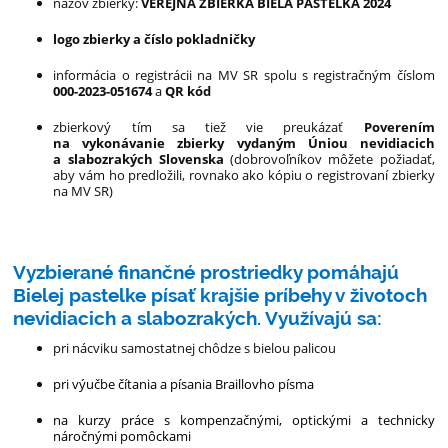
názov zbierky:
VEREJNÁ ZBIERKA BIELA PASTELKA 2024
logo zbierky a číslo pokladničky
informácia o registrácii na MV SR spolu s registračným číslom
000-2023-051674
a
QR kód
zbierkový tím sa tiež vie preukázať
Poverením
na vykonávanie zbierky vydaným Úniou nevidiacich
a slabozrakých Slovenska
(dobrovoľníkov môžete požiadať,
aby vám ho predložili, rovnako ako kópiu o registrovaní zbierky
na MV SR)
Vyzbierané finančné prostriedky pomáhajú
Bielej pastelke písať krajšie príbehy v životoch
nevidiacich a slabozrakých. Využívajú sa:
pri nácviku samostatnej chôdze s bielou palicou
pri výučbe čítania a písania Braillovho písma
na kurzy práce s kompenzačnými, optickými a technicky
náročnými pomôckami