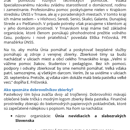
zrak pomocou rôznych technických pomôcok. Vďaka
špecializovanému nácviku zvládnu starostlivosť o domácnosť, rodinu
i zamestnanie. Profesionálnu pomoc poskytujeme nielen v Krajskom
stredisku ÚNSS v Trnave, ale aj v poradenských miestach. V tomto kraji
ich máme sedem – v Hlohovci, Seredi, Senici, Skalici, Galante, Dunajskej
Strede a v Piešťanoch. V prípade potreby však pracujeme s klientom aj
v jeho domácom prostredí. V Trnavskom kraji máme tiež základné
organizácie, ktoré členom ponúkajú plnohodnotné prežitie voľného
času, podporu i nové priateľstvá,“ povedala Eliška Fričovská, PR
manažérka ÚNSS.
Na to, aby mohla Únia pomáhať a poskytovať bezplatné služby
pomáhajú aj zdroje z verejnej zbierky.
Zbierkové tímy sa budú
nachádzať v uliciach miest a obcí celého Trnavského kraja. „Veľmi si
vážime pomoc žiakov, študentov i pedagógov. Bez ich pomoci,
podpory i odvahy zbierkovať by sme nemohli pomáhať. Veľká vďaka
patrí, samozrejme, aj všetkým darcom. Verím, že sa uvidíme v uliciach
20. septembra. Pretože, aj vďaka vám dokáže malá biela pastelka veľké
veci,“ dopĺňa E. Fričovská.
Ako spoznáte dobrovoľníkov zbierky?
Pastelkový tím býva zväčša dvoj- až trojčlenný. Dobrovoľníci mávajú
oblečené biele tričká s modrým logom zbierky Biela pastelka. Finančné
prostriedky zbierajú do bielomodrých papierových pokladničiek, ktoré
sú zapečatené nálepkou s popisom. Na ňom sa nachádza:
názov organizácie:
Únia nevidiacich a slabozrakých
Slovenska