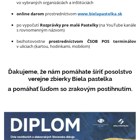
vo vybraných organizáciách a inštitúciách
online darom
prostredníctvom
www.bielapastelka.sk
po vypočutí
Rozprávky pre malé Pastelky
(na YouTube kanále
s rovnomenným názvom)
bezhotovostne
prostredníctvom ČSOB POS terminálov
v uliciach (kartou, hodinkami, mobilom)
Ďakujeme, že nám pomáhate šíriť posolstvo
verejne zbierky Biela pastelka
a pomáhať ľuďom so zrakovým postihnutím.