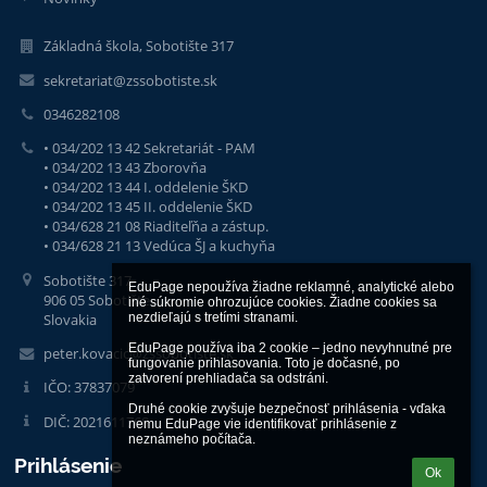
Základná škola, Sobotište 317
sekretariat@zssobotiste.sk
0346282108
• 034/202 13 42 Sekretariát - PAM
• 034/202 13 43 Zborovňa
• 034/202 13 44 I. oddelenie ŠKD
• 034/202 13 45 II. oddelenie ŠKD
• 034/628 21 08 Riaditeľňa a zástup.
• 034/628 21 13 Vedúca ŠJ a kuchyňa
Sobotište 317
EduPage nepoužíva žiadne reklamné, analytické alebo 
906 05 Sobotište
iné súkromie ohrozujúce cookies. Žiadne cookies sa 
Slovakia
nezdieľajú s tretími stranami.

EduPage používa iba 2 cookie – jedno nevyhnutné pre 
peter.kovacic@zssobotiste.sk
fungovanie prihlasovania. Toto je dočasné, po 
zatvorení prehliadača sa odstráni.

IČO: 37837079
Druhé cookie zvyšuje bezpečnosť prihlásenia - vďaka 
DIČ: 2021611768
nemu EduPage vie identifikovať prihlásenie z 
neznámeho počítača.
Prihlásenie
Ok