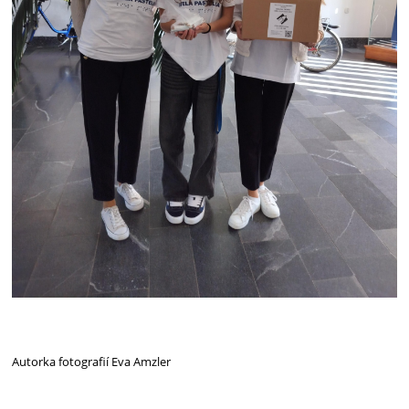
A
utork
a
fotografií Eva Amzler