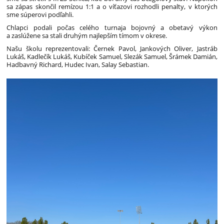
sa zápas skončil remízou 1:1 a o víťazovi rozhodli penalty, v ktorých
sme súperovi podľahli.
Chlapci podali počas celého turnaja bojovný a obetavý výkon
a zaslúžene sa stali druhým najlepším tímom v okrese.
Našu školu reprezentovali: Černek Pavol, Jankových Oliver, Jastráb
Lukáš, Kadlečík Lukáš, Kubíček Samuel, Slezák Samuel, Šrámek Damián,
Hadbavný Richard, Hudec Ivan, Salay Sebastian.