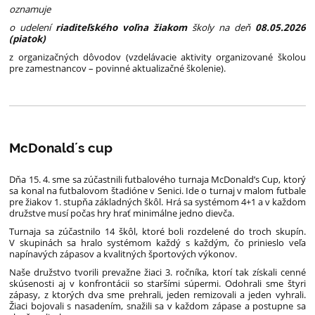
oznamuje
o udelení
riaditeľského voľna žiakom
školy na deň
08.05.2026
(piatok)
z organizačných dôvodov (vzdelávacie aktivity organizované školou
pre zamestnancov – povinné aktualizačné školenie).
McDonald´s cup
Dňa 15. 4. sme sa zúčastnili futbalového turnaja McDonald’s Cup, ktorý
sa konal na futbalovom štadióne v Senici. Ide o turnaj v malom futbale
pre žiakov 1. stupňa základných škôl. Hrá sa systémom 4+1 a v každom
družstve musí počas hry hrať minimálne jedno dievča.
Turnaja sa zúčastnilo 14 škôl, ktoré boli rozdelené do troch skupín.
V skupinách sa hralo systémom každý s každým, čo prinieslo veľa
napínavých zápasov a kvalitných športových výkonov.
Naše družstvo tvorili prevažne žiaci 3. ročníka, ktorí tak získali cenné
skúsenosti aj v konfrontácii so staršími súpermi. Odohrali sme štyri
zápasy, z ktorých dva sme prehrali, jeden remizovali a jeden vyhrali.
Žiaci bojovali s nasadením, snažili sa v každom zápase a postupne sa