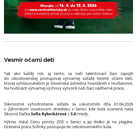
Vesmír očami detí
Tak ako každý rok, aj tento, sa naši talentovaní žiaci zapojili
do celoslovenskej postupovej výtvarnej súťaže Vesmír očami detí,
ktorej vyhlasovateľom je Slovenská ústredná hvezdáreň v Hurbanove.
Na hodinách výtvarnej výchovy vytvorili naši žiaci nádherné práce.
Slávnostné vyhodnotenie súťaže sa uskutočnilo dňa 01.04.2026
v Záhorskom osvetovom stredisku v Senici, kde bola ocenená naša
šikovná žiačka
Sofia Rybnikárová
z
3.A
triedy
.
Výkres získal Cenu poroty ZOS v Senici a jej dielko je na plagáte.
Ocenená práca Sofinky postupuje do celoslovenského kola.