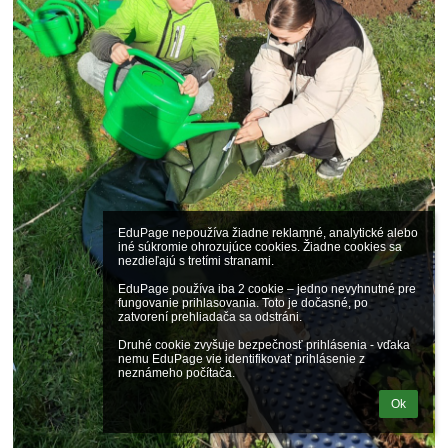
EduPage nepoužíva žiadne reklamné, analytické alebo 
iné súkromie ohrozujúce cookies. Žiadne cookies sa 
nezdieľajú s tretími stranami.

EduPage používa iba 2 cookie – jedno nevyhnutné pre 
fungovanie prihlasovania. Toto je dočasné, po 
zatvorení prehliadača sa odstráni.

Druhé cookie zvyšuje bezpečnosť prihlásenia - vďaka 
nemu EduPage vie identifikovať prihlásenie z 
neznámeho počítača.
Ok