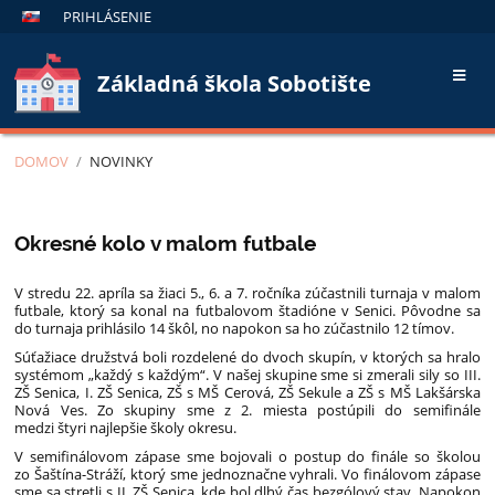
PRIHLÁSENIE
Základná škola Sobotište
DOMOV
/
NOVINKY
Novinky
Okresné kolo v malom futbale
V stredu 22. apríla sa žiaci 5., 6. a 7. ročníka zúčastnili turnaja v malom
futbale, ktorý sa konal na futbalovom štadióne v Senici. Pôvodne sa
do turnaja prihlásilo 14 škôl, no napokon sa ho zúčastnilo 12 tímov.
Súťažiace družstvá boli rozdelené do dvoch skupín, v ktorých sa hralo
systémom „každý s každým“. V našej skupine sme si zmerali sily so III.
ZŠ Senica, I. ZŠ Senica, ZŠ s MŠ Cerová, ZŠ Sekule a ZŠ s MŠ Lakšárska
Nová Ves. Zo skupiny sme z 2. miesta postúpili do semifinále
medzi štyri najlepšie školy okresu.
V semifinálovom zápase sme bojovali o postup do finále so školou
zo Šaštína-Stráží, ktorý sme jednoznačne vyhrali. Vo finálovom zápase
sme sa stretli s II. ZŠ Senica, kde bol dlhý čas bezgólový stav. Napokon