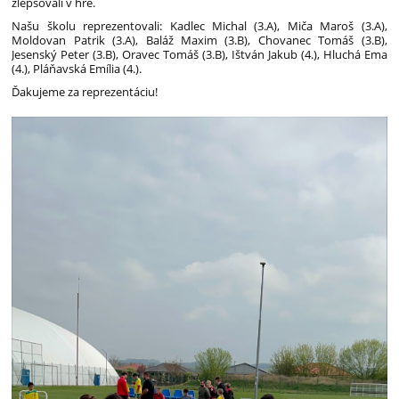
zlepšovali v hre.
Našu školu reprezentovali: Kadlec Michal (3.A), Miča Maroš (3.A),
Moldovan Patrik (3.A), Baláž Maxim (3.B), Chovanec Tomáš (3.B),
Jesenský Peter (3.B), Oravec Tomáš (3.B), Ištván Jakub (4.), Hluchá Ema
(4.), Pláňavská Emília (4.).
Ďakujeme za reprezentáciu!