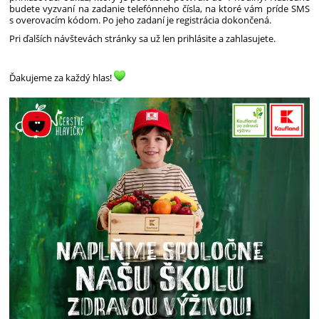
budete vyzvaní na zadanie telefónneho čísla, na ktoré vám príde SMS
s overovacím kódom. Po jeho zadaní je registrácia dokončená.
Pri ďalších návštevách stránky sa už len prihlásite a zahlasujete.
Ďakujeme za každý hlas!