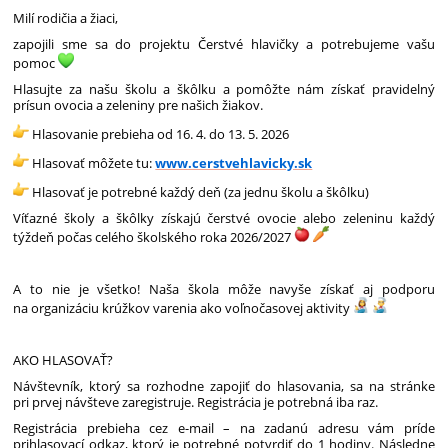
Milí rodičia a žiaci,
zapojili sme sa do projektu Čerstvé hlavičky a potrebujeme vašu
pomoc
Hlasujte za našu školu a škôlku a pomôžte nám získať pravidelný
prísun ovocia a zeleniny pre našich žiakov.
Hlasovanie prebieha od 16. 4. do 13. 5. 2026
Hlasovať môžete tu:
www.cerstvehlavicky.sk
Hlasovať je potrebné každý deň (za jednu školu a škôlku)
Víťazné školy a škôlky získajú čerstvé ovocie alebo zeleninu každý
týždeň počas celého školského roka 2026/2027
A to nie je všetko! Naša škola môže navyše získať aj podporu
na organizáciu krúžkov varenia ako voľnočasovej aktivity
AKO HLASOVAŤ?
Návštevník, ktorý sa rozhodne zapojiť do hlasovania, sa na stránke
pri prvej návšteve zaregistruje. Registrácia je potrebná iba raz.
Registrácia prebieha cez e-mail – na zadanú adresu vám príde
prihlasovací odkaz, ktorý je potrebné potvrdiť do 1 hodiny. Následne