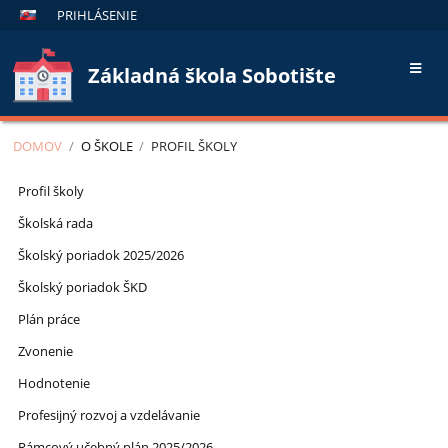
PRIHLÁSENIE
Základná škola Sobotište
DOMOV
/
O ŠKOLE
/
PROFIL ŠKOLY
Profil
Profil školy
školy
Školská rada
Školský poriadok 2025/2026
Školský poriadok ŠKD
Plán práce
Zvonenie
Hodnotenie
Profesijný rozvoj a vzdelávanie
Rámcový učebný plán 2025/2026