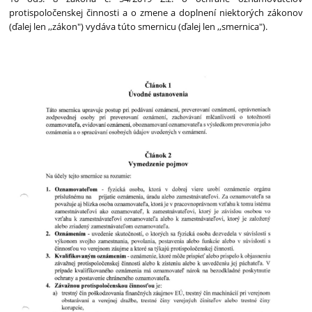
protispoločenskej činnosti a o zmene a doplnení niektorých zákonov
(ďalej len ,,zákon") vydáva túto smernicu (ďalej len ,,smernica").