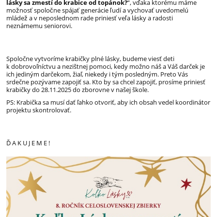
lásky sa zmestí do krabice od topánok?
“, vďaka ktorému máme
možnosť spoločne spájať generácie ľudí a vychovať uvedomelú
mládež a v neposlednom rade priniesť veľa lásky a radosti
neznámemu seniorovi.
Spoločne vytvoríme krabičky plné lásky, budeme viesť deti
k dobrovoľníctvu a nezištnej pomoci, kedy možno náš a Váš darček je
ich jediným darčekom, žiaľ
,
niekedy i tým posledným. Preto Vás
srdečne pozývame zapojiť sa. Kto by sa chcel zapojiť, prosíme priniesť
krabičky do 28.11.2025 do zborovne v našej škole.
PS: Krabička sa musí dať ľahko otvoriť, aby ich obsah vedel koordinátor
projektu skontrolovať.
Ď A K U J E M E !