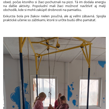
obed, počas ktorého si žiaci pochutnali na pizzi. Tá im dodala energiu
na ďalšie aktivity. Popoludní mali žiaci možnosť navštíviť aj malý
obchodík, kde si mohli zakúpiť drobnosti na pamiatku.
Exkurzia bola pre žiakov nielen poučná, ale aj veľmi zábavná. Spojila
praktické učenie so zážitkami, ktoré si určite budú dlho pamätať.