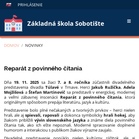
PRIHLÁSENIE
Základná škola Sobotište
DOMOV
/
NOVINKY
Novinky
Reparát z povinného čítania
Dňa
19. 11. 2025
sa žiaci
7. a 8. ročníka
zúčastnili divadelného
predstavenia divadla
Túlavé
v Trnave. Herci
Jakub Ružička
,
Adela
Mojžišová
a
Štefan Martinovič
sa predstavili v energickej, modernej
a veľmi zábavnej inscenácii
Reparát z povinného čítania
, ktorá
originálnym spôsobom prepája literatúru, jazyk a kultúru.
Predstavenie bolo plné nečakaných a tvorivých prvkov – herci nielen
hrali, ale aj
spievali, rapovali
a dokonca symbolicky
hrali hokej
, aby
žiakom priblížili
vývin slovenského jazyka
a známe diela povinného
čítania tak, ako ich ešte nepoznali. Moderné spracovanie doplnené
humorom a interakciou s publikom žiakov výrazne zaujalo.
Divadelné predstavenie ponúklo nielen kultúrny zážitok, ale aj