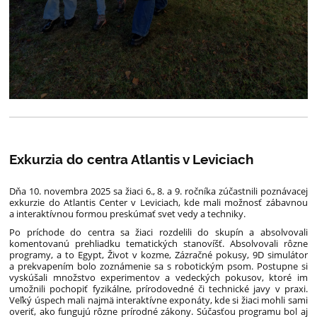
Exkurzia do centra Atlantis v Leviciach
Dňa 10. novembra 2025 sa žiaci 6., 8. a 9. ročníka zúčastnili poznávacej
exkurzie do Atlantis Center v Leviciach, kde mali možnosť zábavnou
a interaktívnou formou preskúmať svet vedy a techniky.
Po príchode do centra sa žiaci rozdelili do skupín a absolvovali
komentovanú prehliadku tematických stanovíšť. Absolvovali rôzne
programy, a to Egypt, Život v kozme, Zázračné pokusy, 9D simulátor
a prekvapením bolo zoznámenie sa s robotickým psom. Postupne si
vyskúšali množstvo experimentov a vedeckých pokusov, ktoré im
umožnili pochopiť fyzikálne, prírodovedné či technické javy v praxi.
Veľký úspech mali najmä interaktívne exponáty, kde si žiaci mohli sami
overiť, ako fungujú rôzne prírodné zákony. Súčasťou programu bol aj