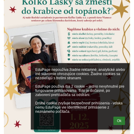
EduPage nepoužíva žiadne reklamné, analytické alebo 
iné súkromie ohrozujúce cookies. Žiadne cookies sa 
nezdieľajú s tretími stranami.

EduPage používa iba 2 cookie – jedno nevyhnutné pre 
fungovanie prihlasovania. Toto je dočasné, po 
zatvorení prehliadača sa odstráni.

Druhé cookie zvyšuje bezpečnosť prihlásenia - vďaka 
nemu EduPage vie identifikovať prihlásenie z 
neznámeho počítača.
Ok