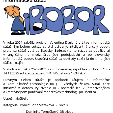
Informatická súťaž
V roku 2004 založila
prof. dr. Valentina Dagienė
v Litve informatickú
súťaž. Symbolom súťaže sa stal usilovný, inteligentný a čulý bobor,
preto sa súťaž volá po litovsky
Bebras
(tento názov sa používa aj
v angličtine na medzinárodných podujatiach) a po slovensky
Informatický bobor. Úspešná súťaž sa odvtedy rozšírila do mnohých
ďalších krajín.
V školskom roku 2025/2026 sa v Slovenskej republike v dňoch 10. -
14.11.2025 súťaže zúčastnilo 141 146 žiakov z 1 634 škôl.
Hlavným cieľom súťaže je podporiť záujem o informačné
a komunikačné technológie (IKT) u všetkých žiakov. Súťaž chce
iniciovať v deťoch využívanie IKT, posmeliť ich v intenzívnejšom
a kreatívnejšom používaní moderných technológií pri učení sa.
Úspešní riešitelia
Kategória Drobec: Sofia Slezáková, 2. ročník
Dominika Tomečková, 3B trieda